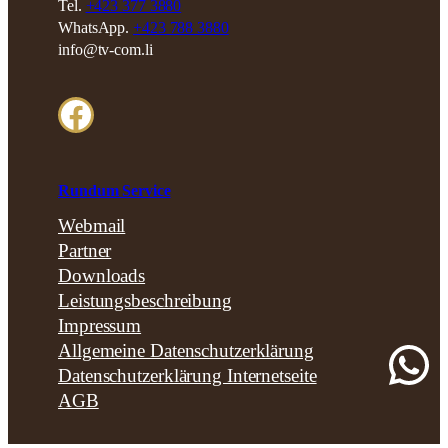
Tel.
+423 377 3880
WhatsApp.
+423 788 3880
info@tv-com.li
Facebook
Rundum Service
Webmail
Partner
Downloads
Leistungsbeschreibung
Impressum
Wh
Allgemeine Datenschutzerklärung
Datenschutzerklärung Internetseite
AGB