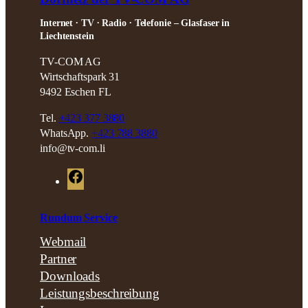
Internet ∙ TV ∙ Radio ∙ Telefonie – Glasfaser in
Liechtenstein
TV-COM AG
Wirtschaftspark 31
9492 Eschen FL
Tel.
+423 377 3880
WhatsApp.
+423 788 3880
info@tv-com.li
F
a
c
Rundum Service
e
Webmail
b
Partner
o
Downloads
o
Leistungsbeschreibung
k