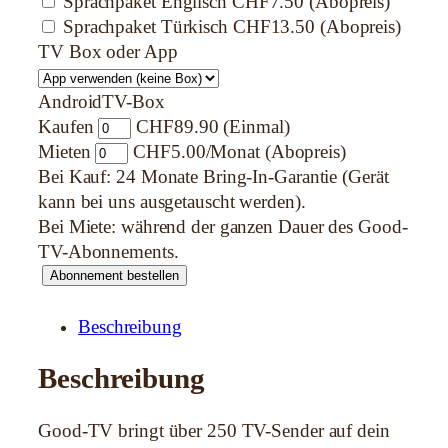
Sprachpaket Englisch
CHF7.50 (Abopreis)
Sprachpaket Türkisch
CHF13.50 (Abopreis)
TV Box oder App
AndroidTV-Box
Kaufen
CHF89.90 (Einmal)
Mieten
CHF5.00/Monat (Abopreis)
Bei Kauf: 24 Monate Bring-In-Garantie (Gerät
kann bei uns ausgetauscht werden).
Bei Miete: während der ganzen Dauer des Good-
TV-Abonnements.
G
Abonnement bestellen
o
o
Beschreibung
d
Beschreibung
T
V
M
Good-TV bringt über 250 TV-Sender auf dein