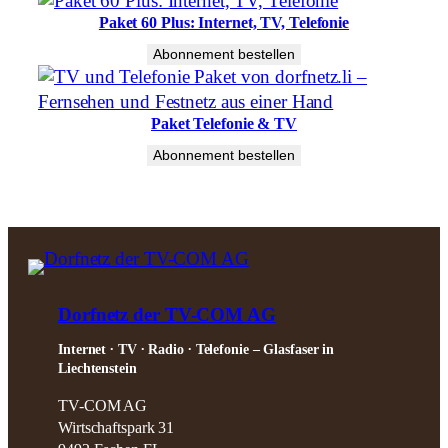
n
Paket 60 Plus: Internet, TV, Telefonie
i
e
Abonnement bestellen
M
e
Paket Telefonie & TV
n
g
Abonnement bestellen
e
Dorfnetz der TV-COM AG
Internet ∙ TV ∙ Radio ∙ Telefonie – Glasfaser in
Liechtenstein
TV-COM AG
Wirtschaftspark 31