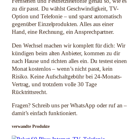
Fernsehen und Festnetztelefonie genau so, wie es
n
zu dir passt. Du wählst Geschwindigkeit, TV-
t
Option und Telefonie – und sparst automatisch
e
gegenüber Einzelprodukten. Alles aus einer
r
Hand, eine Rechnung, ein Ansprechpartner.
n
Den Wechsel machen wir komplett für dich: Wir
e
kündigen beim alten Anbieter, kommen zu dir
t
nach Hause und richten alles ein. Du testest einen
,
Monat kostenlos – wenn’s nicht passt, kein
T
Risiko. Keine Aufschaltgebühr bei 24-Monats-
V
Vertrag, und trotzdem volle 30 Tage
,
Rücktrittsrecht.
T
e
Fragen? Schreib uns per WhatsApp oder ruf an –
l
damit’s einfach funktioniert.
e
f
verwandte Produkte
o