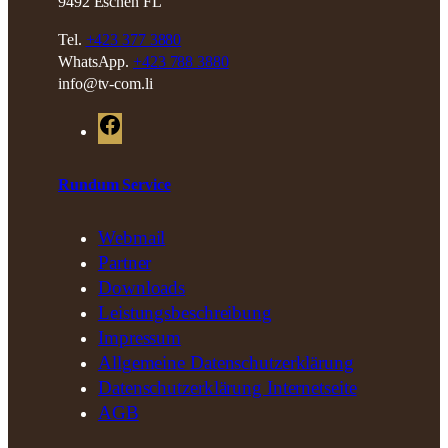
9492 Eschen FL
Tel.
+423 377 3880
WhatsApp.
+423 788 3880
info@tv-com.li
F
a
c
Rundum Service
e
b
Webmail
o
Partner
o
Downloads
k
Leistungsbeschreibung
Impressum
Allgemeine Datenschutzerklärung
Datenschutzerklärung Internetseite
AGB