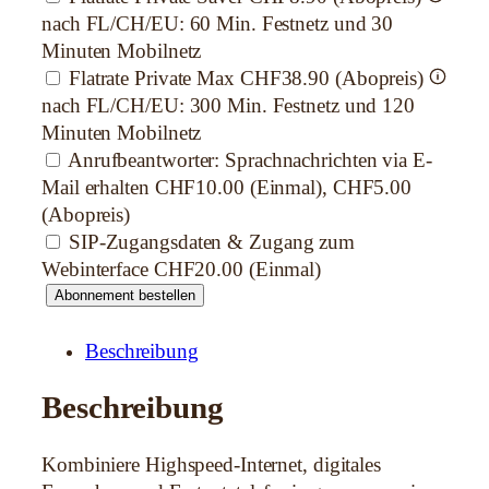
nach FL/CH/EU: 60 Min. Festnetz und 30
Minuten Mobilnetz
Flatrate Private Max
CHF38.90 (Abopreis)
nach FL/CH/EU: 300 Min. Festnetz und 120
Minuten Mobilnetz
Anrufbeantworter: Sprachnachrichten via E-
Mail erhalten
CHF10.00 (Einmal), CHF5.00
(Abopreis)
SIP-Zugangsdaten & Zugang zum
Webinterface
CHF20.00 (Einmal)
B
Abonnement bestellen
ü
n
Beschreibung
d
Beschreibung
e
l
:
Kombiniere Highspeed-Internet, digitales
I